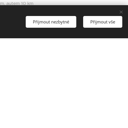
km, autem 10 km
ww.zamekmitrowicz.cz/
Přijmout nezbytné
Přijmout vše
nad Vltavou
w.zamek-hluboka.eu/cs
w.visittabor.eu/
dějovice