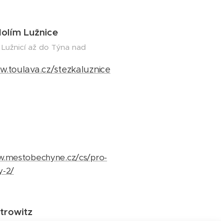
olím Lužnice
 Lužnicí až do Týna nad
w.toulava.cz/stezkaluznice
w.mestobechyne.cz/cs/pro-
y-2/
trowitz