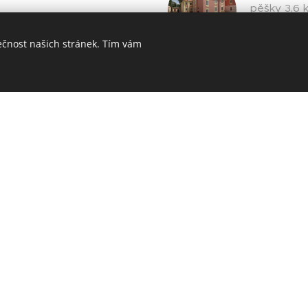
pěšky 3,6 
bechyne.cz/
https://w
ečnost našich stránek. Tím vám
avou
Hluboká 
30 km
istika.cz/vylety/tyn-nad-
https://ww
ná Lhota
Tábor
27 km
mek-cervenalhota.cz/cs
https://ww
 Kratochvíle
České Bu