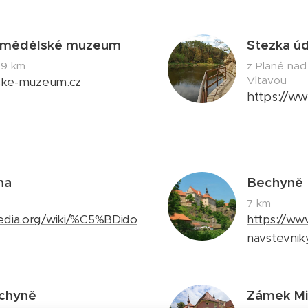
zemědělské muzeum
Stezka úd
,9 km
z Plané nad
Vltavou
ke-muzeum.cz
https://ww
ha
Bechyně
7 km
ipedia.org/wiki/%C5%BDido
https://ww
navstevnik
chyně
Zámek Mi