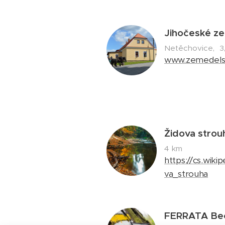
Jihočeské 
Netěchovice, 3
www.zemedels
Židova strou
4 km
https://cs.wik
va_strouha
FERRATA Be