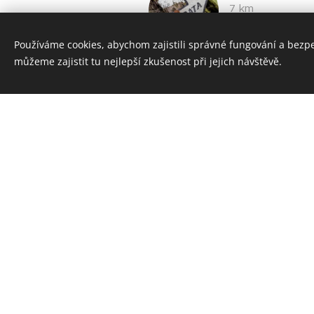
7 km
https://ferrata
Používáme cookies, abychom zajistili správné fungování a bezp
můžeme zajistit tu nejlepší zkušenost při jejich návštěvě.
Týn nad Vlt
7 km
https://www.tur
vltavou/detail
Zámek Červe
44 km
https://www.za
Státní zámek